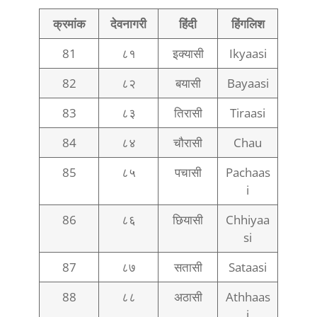
क्रमांक
देवनागरी
हिंदी
हिंगलिश
81
८१
इक्यासी
Ikyaasi
82
८२
बयासी
Bayaasi
83
८३
तिरासी
Tiraasi
84
८४
चौरासी
Chau
85
८५
पचासी
Pachaas
i
86
८६
छियासी
Chhiyaa
si
87
८७
सतासी
Sataasi
88
८८
अठासी
Athhaas
i