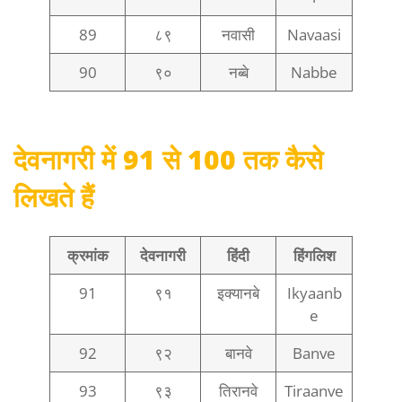
89
८९
नवासी
Navaasi
90
९०
नब्बे
Nabbe
देवनागरी में 91 से 100 तक कैसे
लिखते हैं
क्रमांक
देवनागरी
हिंदी
हिंगलिश
91
९१
इक्यानबे
Ikyaanb
e
92
९२
बानवे
Banve
93
९३
तिरानवे
Tiraanve