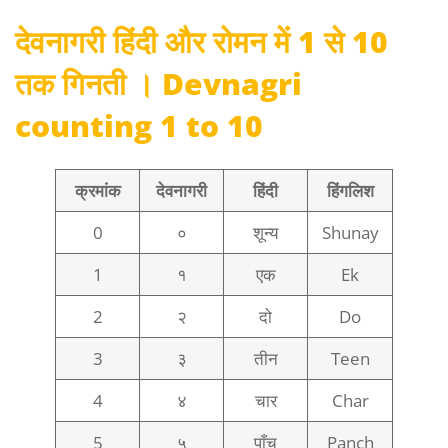
देवनागरी हिंदी और रोमन में 1 से 10
तक गिनती
।
Devnagri
counting 1 to 10
क्रमांक
देवनागरी
हिंदी
हिंगलिश
0
०
शून्य
Shunay
1
१
एक
Ek
2
२
दो
Do
3
३
तीन
Teen
4
४
चार
Char
5
५
पाँच
Panch