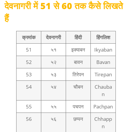
देवनागरी में 51 से 60 तक कैसे लिखते
हैं
क्रमांक
देवनागरी
हिंदी
हिंगलिश
51
५१
इक्याबन
Ikyaban
52
५२
बावन
Bavan
53
५३
तिरेपन
Tirepan
54
५४
चौबन
Chauba
n
55
५५
पचपन
Pachpan
56
५६
छप्पन
Chhapp
n