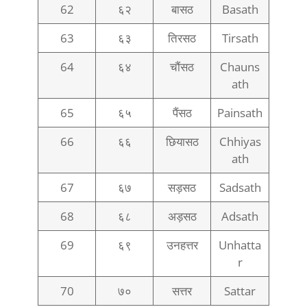
62
६२
बासठ
Basath
63
६३
तिरसठ
Tirsath
64
६४
चौंसठ
Chauns
ath
65
६५
पैंसठ
Painsath
66
६६
छियासठ
Chhiyas
ath
67
६७
सड़सठ
Sadsath
68
६८
अड़सठ
Adsath
69
६९
उनहत्तर
Unhatta
r
70
७०
सत्तर
Sattar