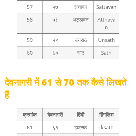
57
५७
सत्तावन
Sattavan
58
५८
अट्ठावन
Atthava
n
59
५९
उनसठ
Unsath
60
६०
साठ
Sath
देवनागरी में 61 से 70 तक कैसे लिखते
हैं
क्रमांक
देवनागरी
हिंदी
हिंगलिश
61
६१
इकसठ
Iksath