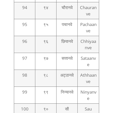
94
९४
चौरानवे
Chauran
ve
95
९५
पचानवे
Pachaan
ve
96
९६
छियानवे
Chhiyaa
nve
97
९७
सत्तानवे
Sataanv
e
98
९८
अट्ठानवे
Athhaan
ve
99
९९
निन्यानवे
Ninyanv
e
100
९०
सौ
Sau