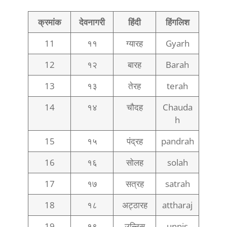
क्रमांक
देवनागरी
हिंदी
हिंगलिश
11
११
ग्यारह
Gyarh
12
१२
बारह
Barah
13
१३
तेरह
terah
14
१४
चौदह
Chauda
h
15
१५
पंद्रह
pandrah
16
१६
सोलह
solah
17
१७
सत्रह
satrah
18
१८
अट्ठारह
attharaj
19
१९
उन्निस
unnis