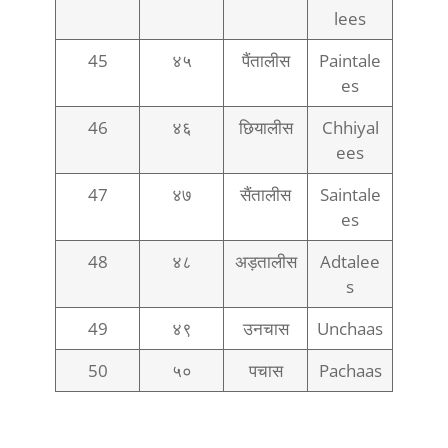
lees
45
४५
पैंतालीस
Paintale
es
46
४६
छियालीस
Chhiyal
ees
47
४७
सैंतालीस
Saintale
es
48
४८
अड़तालीस
Adtalee
s
49
४९
उनचास
Unchaas
50
५०
पचास
Pachaas