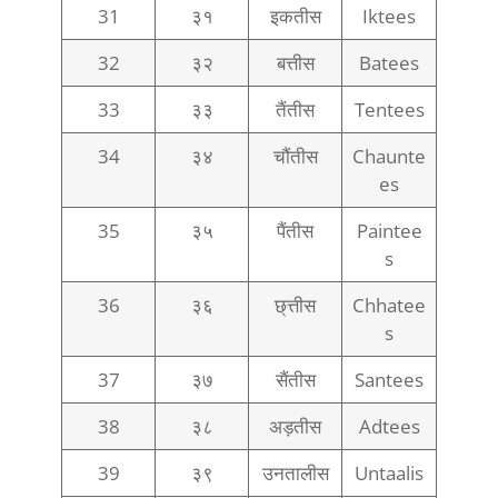
31
३१
इकतीस
Iktees
32
३२
बत्तीस
Batees
33
३३
तैंतीस
Tentees
34
३४
चौंतीस
Chaunte
es
35
३५
पैंतीस
Paintee
s
36
३६
छ्त्तीस
Chhatee
s
37
३७
सैंतीस
Santees
38
३८
अड़तीस
Adtees
39
३९
उनतालीस
Untaalis