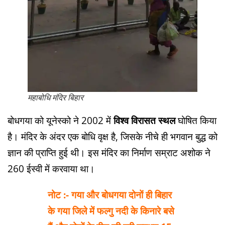
महाबोधि मंदिर बिहार
बोधगया को यूनेस्को ने 2002 में
विश्व विरासत स्थल
घोषित किया
है। मंदिर के अंदर एक बोधि वृक्ष है, जिसके नीचे ही भगवान बुद्ध को
ज्ञान की प्राप्ति हुई थी। इस मंदिर का निर्माण सम्राट अशोक ने
260 ईस्वी में करवाया था।
नोट :- गया और बोधगया दोनों ही बिहार
के गया जिले में फल्गु नदी के किनारे बसे