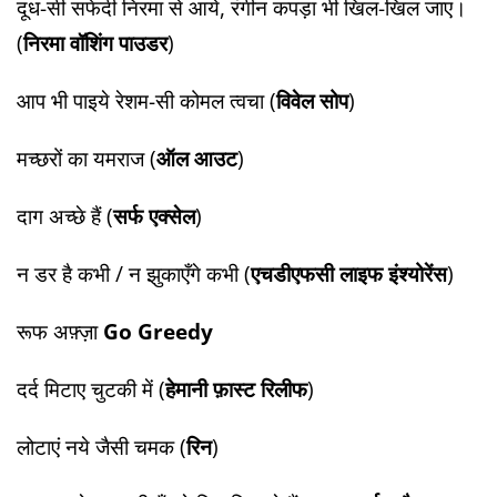
​दूध-सी सफेदी निरमा से आये, ​रंगीन कपड़ा भी खिल-खिल जाए।
(
निरमा वॉशिंग पाउडर
)
​आप भी पाइये रेशम-सी कोमल त्वचा (
विवेल सोप
)
​मच्छरों का यमराज (
ऑल आउट
)
​दाग अच्छे हैं (
सर्फ एक्सेल
)
​न डर है कभी / न झुकाएँगे कभी (
एचडीएफसी लाइफ इंश्योरेंस
)
​रूफ अफ़्ज़ा
Go Greedy
​दर्द मिटाए चुटकी में (
हेमानी फ़ास्ट रिलीफ
)
​लोटाएं नये जैसी चमक (
रिन
)